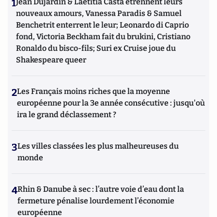
1
Jean Dujardin & Laetitia Casta étrennent leurs
nouveaux amours, Vanessa Paradis & Samuel
Benchetrit enterrent le leur; Leonardo di Caprio
fond, Victoria Beckham fait du brukini, Cristiano
Ronaldo du bisco-fils; Suri ex Cruise joue du
Shakespeare queer
2
Les Français moins riches que la moyenne
européenne pour la 3e année consécutive : jusqu'où
ira le grand déclassement ?
3
Les villes classées les plus malheureuses du
monde
4
Rhin & Danube à sec : l’autre voie d’eau dont la
fermeture pénalise lourdement l’économie
européenne