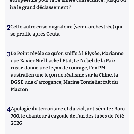
européenne pour la 3e année consécutive : jusqu'où
ira le grand déclassement ?
2
Cette autre crise migratoire (semi-orchestrée) qui
se profile après Ceuta
3
Le Point révèle ce qu'on sniffe à l'Elysée, Marianne
que Xavier Niel hacke l'Etat; Le Nobel de la Paix
russe donne une leçon de courage, l'ex PM
australien une leçon de réalisme sur la Chine, la
DGSE une d'arrogance; Marine Tondelier fait du
Macron
4
Apologie du terrorisme et du viol, antisémite : Boro
700, le chanteur à cagoule de l’un des tubes de l’été
2026