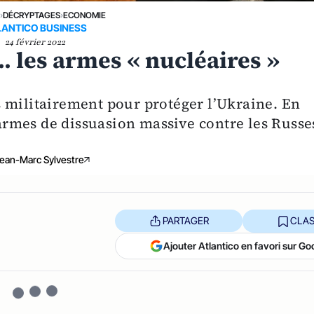
E
›
DÉCRYPTAGES
›
ECONOMIE
LANTICO BUSINESS
24 février 2022
.. les armes « nucléaires »
 militairement pour protéger l’Ukraine. En
d’armes de dissuasion massive contre les Russe
ean-Marc Sylvestre
PARTAGER
CLAS
Ajouter Atlantico en favori sur Go