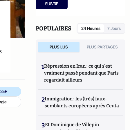
SUIVRE
POPULAIRES
24 Heures
7 Jours
PLUS LUS
PLUS PARTAGES
s
1
Répression en Iran : ce qui s'est
vraiment passé pendant que Paris
regardait ailleurs
SER
2
Immigration : les (très) faux-
ogle
semblants européens après Ceuta
3
Et Dominique de Villepin