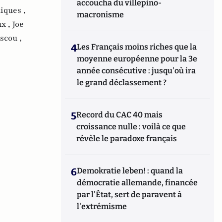
accoucha du villepino-
iques ,
macronisme
x ,
Joe
scou ,
4
Les Français moins riches que la
moyenne européenne pour la 3e
année consécutive : jusqu'où ira
le grand déclassement ?
5
Record du CAC 40 mais
croissance nulle : voilà ce que
révèle le paradoxe français
6
Demokratie leben! : quand la
démocratie allemande, financée
par l'État, sert de paravent à
l'extrémisme