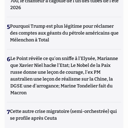
700, le chanteur à cagoule de l’un des tubes de l’été
2026
5
Pourquoi Trump est plus légitime pour réclamer
des comptes aux géants du pétrole américains que
Mélenchon à Total
6
Le Point révèle ce qu'on sniffe à l'Elysée, Marianne
que Xavier Niel hacke l'Etat; Le Nobel de la Paix
russe donne une leçon de courage, l'ex PM
australien une leçon de réalisme sur la Chine, la
DGSE une d'arrogance; Marine Tondelier fait du
Macron
7
Cette autre crise migratoire (semi-orchestrée) qui
se profile après Ceuta