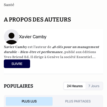
Santé
A PROPOS DES AUTEURS
Xavier Camby
Xavier Camby
est l’auteur de
48 clés pour un management
durable - Bien-être et performance
, publié aux éditions
Yves Briend Ed.
Il dirige à Genève la société Essentiel
Management qui intervient en Belgique, en France, au
SUIVRE
Québec et en Suisse. Il anime également
le site Essentiel
Management
.
POPULAIRES
24 Heures
7 Jours
PLUS LUS
PLUS PARTAGES