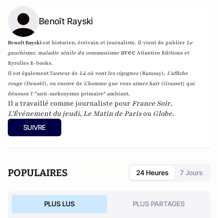
Benoît Rayski
Benoît Rayski
est historien, écrivain et journaliste. Il vient de publier
Le
avec
gauchisme, maladie sénile du communisme
Atlantico Editions et
Eyrolles E-books.
Il est également l'auteur de
Là où vont les cigognes
(Ramsay),
L'affiche
rouge
(Denoël), ou encore de
L'homme que vous aimez haïr
(Grasset)
qui
dénonce l' "anti-sarkozysme primaire" ambiant.
Il a travaillé comme journaliste pour
France Soir
,
L'Événement du jeudi
,
Le Matin de Paris
ou
Globe
.
SUIVRE
POPULAIRES
24 Heures
7 Jours
PLUS LUS
PLUS PARTAGES