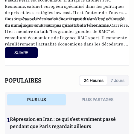
Pascal Perri
est économiste. Il dirige le cabinet PNC
Economic, cabinet européen spécialisé dans les politiques
de prix et les stratégies low cost. Il est l’auteur de l’ouvrage
"Les impôts pour les nuls
En 2014, Pascal Perri a rendu un
" chez First Editions et de
rapport
sur l’impact social
"Google,
un ami qui ne vous veut pas que du bien"
du numérique en France au ministre de l’économie.
chez Anne Carrière.
Il est membre du talk "les grandes gueules de RMC" et
consultant économique de l’agence RMC sport. Il commente
régulièrement l’actualité économique dans les décodeurs de
l’éco sur BFM Business.
SUIVRE
POPULAIRES
24 Heures
7 Jours
PLUS LUS
PLUS PARTAGES
1
Répression en Iran : ce qui s'est vraiment passé
pendant que Paris regardait ailleurs