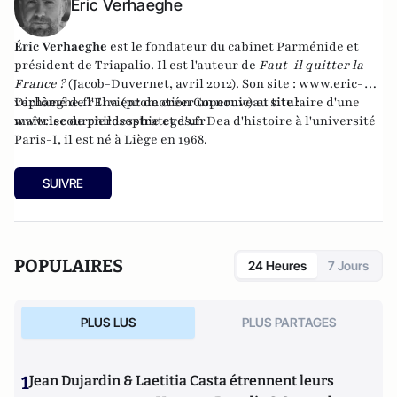
Éric Verhaeghe
Éric Verhaeghe
est le fondateur du
cabinet Parménide
et
président de
Triapalio
. Il est l'auteur de
Faut-il quitter la
France ?
(Jacob-Duvernet, avril 2012). Son site :
www.eric-
verhaeghe.fr
Diplômé de l'Ena (promotion Copernic) et titulaire d'une
Il vient de créer un nouveau site :
www.lecourrierdesstrateges.fr
maîtrise de philosophie et d'un Dea d'histoire à l'université
Paris-I, il est né à Liège en 1968.
SUIVRE
POPULAIRES
24 Heures
7 Jours
PLUS LUS
PLUS PARTAGES
1
Jean Dujardin & Laetitia Casta étrennent leurs