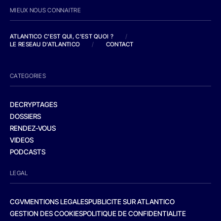
MIEUX NOUS CONNAITRE
ATLANTICO C'EST QUI, C'EST QUOI ?
/
LE RESEAU D'ATLANTICO
/
CONTACT
CATEGORIES
DECRYPTAGES
DOSSIERS
RENDEZ-VOUS
VIDEOS
PODCASTS
LEGAL
CGV
MENTIONS LEGALES
PUBLICITE SUR ATLANTICO
GESTION DES COOKIES
POLITIQUE DE CONFIDENTIALITE