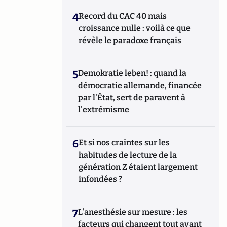
4
Record du CAC 40 mais
croissance nulle : voilà ce que
révèle le paradoxe français
5
Demokratie leben! : quand la
démocratie allemande, financée
par l'État, sert de paravent à
l'extrémisme
6
Et si nos craintes sur les
habitudes de lecture de la
génération Z étaient largement
infondées ?
7
L’anesthésie sur mesure : les
facteurs qui changent tout avant