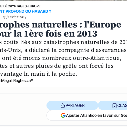
NE
›
DÉCRYPTAGES
›
EUROPE
T PROFOND OU HASARD ?
13 janvier 2014
trophes naturelles : l'Europe
ur la 1ère fois en 2013
s coûts liés aux catastrophes naturelles de 20
ats-Unis, a déclaré la compagnie d'assurances
 ont été moins nombreux outre-Atlantique,
es et autres pluies de grêle ont forcé les
antage la main à la poche.
Magali Reghezza
PARTAGER
CLAS
Ajouter Atlantico en favori sur Go