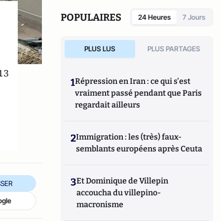
aux éditions Le Manuscrit.
POPULAIRES
24 Heures
7 Jours
PLUS LUS
PLUS PARTAGES
13
1
Répression en Iran : ce qui s'est
vraiment passé pendant que Paris
regardait ailleurs
2
Immigration : les (très) faux-
semblants européens après Ceuta
3
Et Dominique de Villepin
SER
accoucha du villepino-
ogle
macronisme