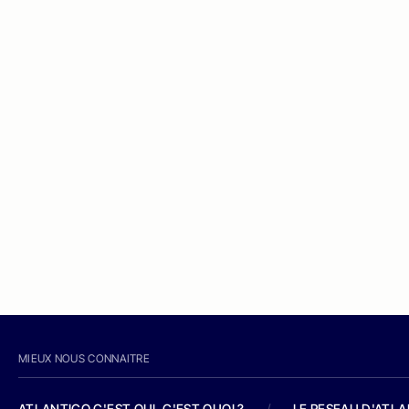
MIEUX NOUS CONNAITRE
ATLANTICO C'EST QUI, C'EST QUOI ?
/
LE RESEAU D'ATL