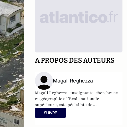
A PROPOS DES AUTEURS
Magali Reghezza
Magali Reghezza, enseignante-chercheuse
en géographie à l’École nationale
supérieure, est spécialiste de
l'aménagement des espaces urbains à
SUIVRE
risques. et a co-dirigé l'ouvrage
Résiliences
urbaines : les villes face aux catastrophes
,