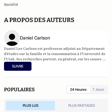
Société
A PROPOS DES AUTEURS
Daniel Carlson
Daniel Lee Carlson est professeur adjoint au Département
d'études sur la famille et la consommation à l'Université de
l'Utah. Ses recherches portent, en général, sur les causes et
les conséquences des variations dans la formation de la
SUIVRE
famille et les processus familiaux.
POPULAIRES
24 Heures
7 Jours
PLUS LUS
PLUS PARTAGES