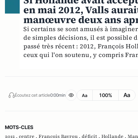
Si Hollande avait accep
en mai 2012, Valls aurai
manœuvre deux ans apr
Si certains se sont amusés à imagine
de simples décisions, il est possible
passé très récent : 2012, François H
ceux qui l'on soutenu, y compris Fran
Aa
100%
Écoutez cet article
0:00min
Aa
MOTS-CLES
2012 ,
centre ,
François Bayrou ,
déficit ,
Hollande ,
Manu