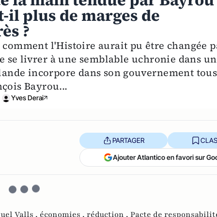
té la main tendue par Bayrou
t-il plus de marges de
ès ?
r comment l'Histoire aurait pu être changée p
 de se livrer à une semblable uchronie dans un
ollande incorpore dans son gouvernement tou
çois Bayrou...
Yves Derai
PARTAGER
CLAS
Ajouter Atlantico en favori sur Go
el Valls ,
économies ,
réduction ,
Pacte de responsabilit