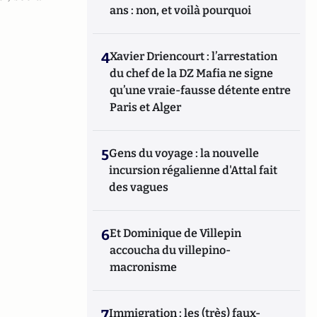
ans : non, et voilà pourquoi
4
Xavier Driencourt : l’arrestation
du chef de la DZ Mafia ne signe
qu’une vraie-fausse détente entre
Paris et Alger
5
Gens du voyage : la nouvelle
incursion régalienne d'Attal fait
des vagues
6
Et Dominique de Villepin
accoucha du villepino-
macronisme
7
Immigration : les (très) faux-