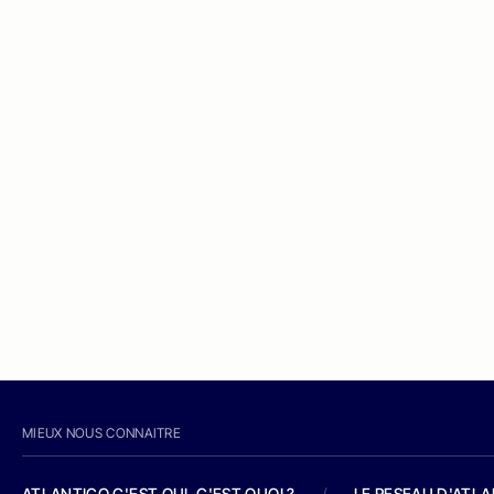
MIEUX NOUS CONNAITRE
ATLANTICO C'EST QUI, C'EST QUOI ?
/
LE RESEAU D'ATL