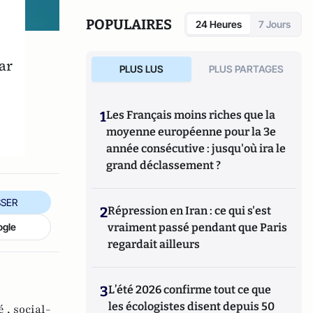
POPULAIRES
24 Heures
7 Jours
ar
PLUS LUS
PLUS PARTAGES
s
1
Les Français moins riches que la
moyenne européenne pour la 3e
année consécutive : jusqu'où ira le
grand déclassement ?
SER
2
Répression en Iran : ce qui s'est
vraiment passé pendant que Paris
ogle
regardait ailleurs
3
L’été 2026 confirme tout ce que
les écologistes disent depuis 50
é ,
social-