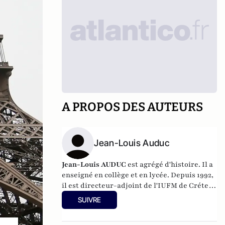
A PROPOS DES AUTEURS
Jean-Louis Auduc
Jean-Louis AUDUC
est agrégé d'histoire. Il a
enseigné en collège et en lycée. Depuis 1992,
il est directeur-adjoint de l'IUFM de Créteil,
où il a mis en place des formations sur les
SUIVRE
relations parents-enseignants à partir de
1999. En 2001-2002, il a été chargé de