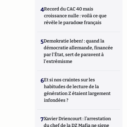
4
Record du CAC 40 mais
croissance nulle : voilà ce que
révèle le paradoxe français
5
Demokratie leben! : quand la
démocratie allemande, financée
par l'État, sert de paravent à
l'extrémisme
6
Et si nos craintes sur les
habitudes de lecture de la
génération Z étaient largement
infondées ?
7
Xavier Driencourt : l’arrestation
du chef de la DZ Mafia ne signe