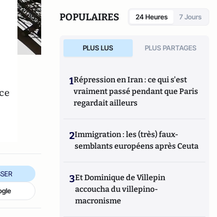
mission sur les problèmes de violence
scolaire auprès du ministre délégué à
POPULAIRES
24 Heures
7 Jours
l'Enseignement professionnel. Il a publié de
nombreux ouvrages et articles sur le
fonctionnement du système éducatif, la
PLUS LUS
PLUS PARTAGES
violence à l'école, la citoyenneté et la laïcité.
é
1
Répression en Iran : ce qui s'est
ice
vraiment passé pendant que Paris
regardait ailleurs
2
Immigration : les (très) faux-
semblants européens après Ceuta
SER
3
Et Dominique de Villepin
accoucha du villepino-
ogle
macronisme