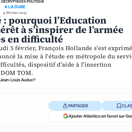
E
›
DÉCRYPTAGES
›
POLITIQUE
A LA DURE
9 février 2015
é : pourquoi l’Education
térêt à s’inspirer de l’armée
s en difficulté
udi 5 février, François Hollande s'est exprim
nnoncé la mise à l'étude en métropole du serv
ficultés, dispositif d'aide à l'insertion
es DOM TOM.
Jean-Louis Auduc
PARTAGER
CLAS
Ajouter Atlantico en favori sur Go