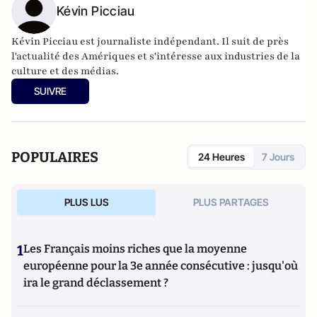
Rey, 2012) et de
Kévin Picciau
Les Etats-Unis pour les nuls
aux côtés de
Thomas Snégaroff (First, 2012)
Kévin Picciau est journaliste indépendant. Il suit de près
l'actualité des Amériques et s'intéresse aux industries de la
culture et des médias.
SUIVRE
POPULAIRES
24 Heures
7 Jours
PLUS LUS
PLUS PARTAGES
1
Les Français moins riches que la moyenne
européenne pour la 3e année consécutive : jusqu'où
ira le grand déclassement ?