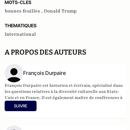
MOTS-CLES
bonnes feuilles ,
Donald Trump
THEMATIQUES
International
A PROPOS DES AUTEURS
François Durpaire
François Durpaire est historien et écrivain, spécialisé dans
les questions relatives à la diversité culturelle aux Etats-
Unis et en France. Il est également maître de conférences à
l'université de Cergy-Pontoise.
SUIVRE
Il est président du mouvement pluricitoyen :
"Nous sommes
la France"
et s'occupe du blog
Durpaire.com
Il est également l'auteur de
Nous sommes tous la France :
essai sur la nouvelle identité française
(Editions Philippe