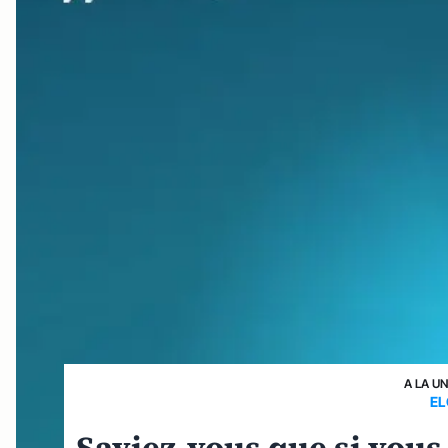
A LA U
EL