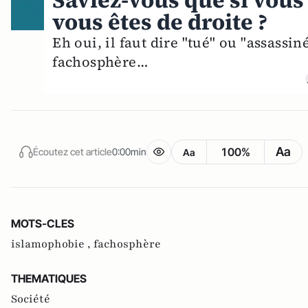
Saviez-vous que si vous 
vous êtes de droite ?
Eh oui, il faut dire "tué" ou "assassi
fachosphère…
Aa
100%
Écoutez cet article
0:00min
Aa
MOTS-CLES
islamophobie ,
fachosphère
THEMATIQUES
Société