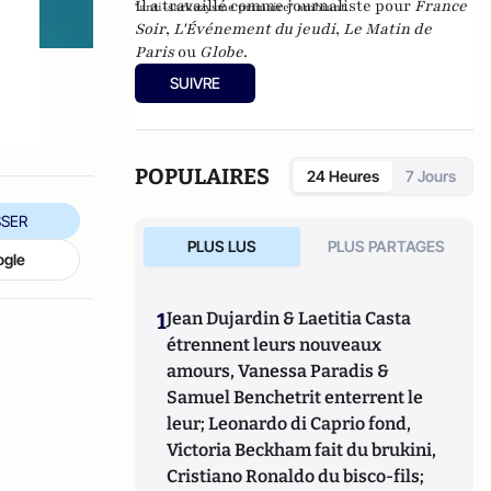
Il a travaillé comme journaliste pour
France
"anti-sarkozysme primaire" ambiant.
Soir
,
L'Événement du jeudi
,
Le Matin de
Paris
ou
Globe
.
SUIVRE
POPULAIRES
24 Heures
7 Jours
SER
PLUS LUS
PLUS PARTAGES
ogle
1
Jean Dujardin & Laetitia Casta
étrennent leurs nouveaux
amours, Vanessa Paradis &
Samuel Benchetrit enterrent le
leur; Leonardo di Caprio fond,
Victoria Beckham fait du brukini,
Cristiano Ronaldo du bisco-fils;