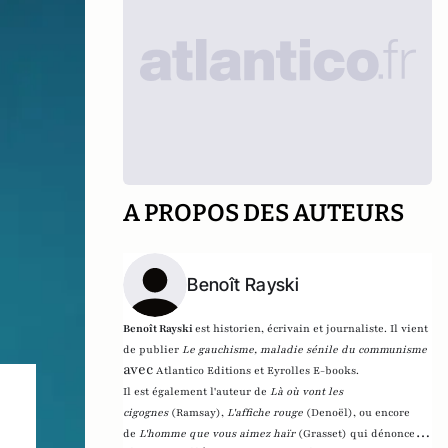
A PROPOS DES AUTEURS
Benoît Rayski
Benoît Rayski
est historien, écrivain et journaliste. Il vient
de publier
Le gauchisme, maladie sénile du communisme
avec
Atlantico Editions et Eyrolles E-books.
Il est également l'auteur de
Là où vont les
cigognes
(Ramsay),
L'affiche rouge
(Denoël), ou encore
de
L'homme que vous aimez haïr
(Grasset)
qui dénonce l'