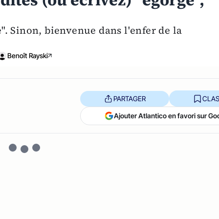
dites (ou écrivez) "égorgé",
né". Sinon, bienvenue dans l'enfer de la
Benoît Rayski
PARTAGER
CLAS
Ajouter Atlantico en favori sur Go