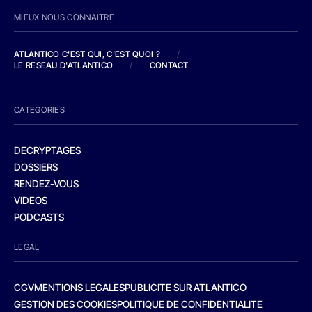
MIEUX NOUS CONNAITRE
ATLANTICO C'EST QUI, C'EST QUOI ?
/
LE RESEAU D'ATLANTICO
/
CONTACT
CATEGORIES
DECRYPTAGES
DOSSIERS
RENDEZ-VOUS
VIDEOS
PODCASTS
LEGAL
CGV
MENTIONS LEGALES
PUBLICITE SUR ATLANTICO
GESTION DES COOKIES
POLITIQUE DE CONFIDENTIALITE