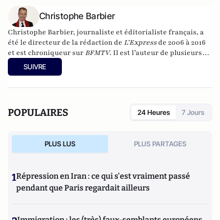
Christophe Barbier
Christophe Barbier, journaliste et éditorialiste français, a
été le directeur de la rédaction de
L’Express
de 2006 à 2016
et est chroniqueur sur
BFMTV
. Il est l’auteur de plusieurs
essais politiques et d’un
Dictionnaire amoureux du théâtre
SUIVRE
(2015).
POPULAIRES
24 Heures
7 Jours
PLUS LUS
PLUS PARTAGES
1
Répression en Iran : ce qui s'est vraiment passé
pendant que Paris regardait ailleurs
Immigration : les (très) faux-semblants européens