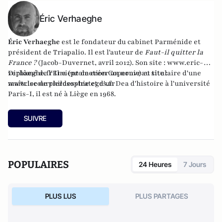
Éric Verhaeghe
Éric Verhaeghe
est le fondateur du
cabinet Parménide
et
président de
Triapalio
. Il est l'auteur de
Faut-il quitter la
France ?
(Jacob-Duvernet, avril 2012). Son site :
www.eric-
verhaeghe.fr
Diplômé de l'Ena (promotion Copernic) et titulaire d'une
Il vient de créer un nouveau site :
www.lecourrierdesstrateges.fr
maîtrise de philosophie et d'un Dea d'histoire à l'université
Paris-I, il est né à Liège en 1968.
SUIVRE
POPULAIRES
24 Heures
7 Jours
PLUS LUS
PLUS PARTAGES