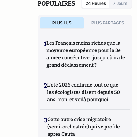
POPULAIRES
24 Heures
7 Jours
PLUS LUS
PLUS PARTAGES
1
Les Français moins riches que la
moyenne européenne pour la 3e
année consécutive : jusqu'où ira le
grand déclassement ?
2
L’été 2026 confirme tout ce que
les écologistes disent depuis 50
ans : non, et voilà pourquoi
3
Cette autre crise migratoire
(semi-orchestrée) qui se profile
après Ceuta