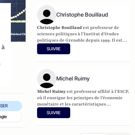
monde entier… quand il n’est pas à Ibiza.
Depuis trente ans, il passe en effet plusieurs
mois par an sur cette île où il a écrit la
Christophe Bouillaud
totalité de ses livres. Il est l'auteur de
La
Christophe Bouillaud
est professeur de
violence,
PUF, coll. Que sais-je. La 8ème édition mise à
sciences politiques à l’Institut d’études
jour vient tout juste de sortir.
politiques de Grenoble depuis 1999. Il est
 à
spécialiste à la fois de la vie politique
SUIVRE
italienne, et de la vie politique européenne,
en particulier sous l’angle des partis.
e
Michel Ruimy
Michel Ruimy
est professeur affilié à l’ESCP,
où il enseigne les principes de l’économie
monétaire et les caractéristiques
SER
fondamentales des marchés de capitaux.
SUIVRE
ogle