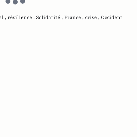
al ,
résilience ,
Solidarité ,
France ,
crise ,
Occident