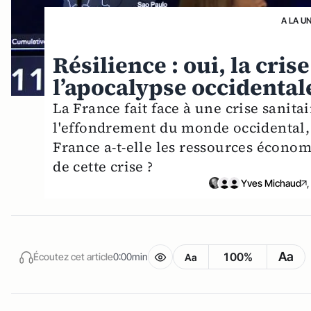
A LA U
Résilience : oui, la cris
l’apocalypse occidentale
La France fait face à une crise sanit
l'effondrement du monde occidental,
France a-t-elle les ressources économ
de cette crise ?
Yves Michaud
,
Aa
100%
Écoutez cet article
0:00min
Aa