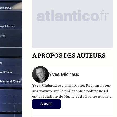
A PROPOS DES AUTEURS
Yves Michaud
Yves Michaud
est philosophe. Reconnu pour
ses travaux sur la philosophie politique (il
est spécialiste de Hume et de Locke) et sur
l’art (il a signé de nombreux ouvrages
SUIVRE
d’esthétique et a dirigé l’École des beaux-
arts), il donne des conférences dans le