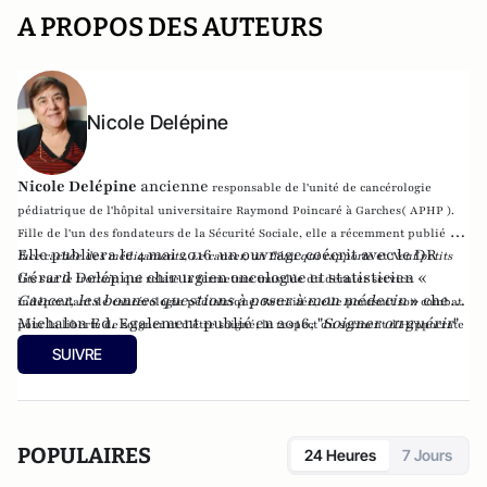
A PROPOS DES AUTEURS
Nicole Delépine
Nicole Delépine
ancienne
responsable de l'unité de cancérologie
pédiatrique de l'hôpital universitaire Raymond Poincaré à Garches( APHP ).
Fille de l'un des fondateurs de la Sécurité Sociale, elle a récemment publié
La
Elle publiera le 4 mai 2016 un ouvrage coécrit avec le DR
face cachée des médicaments
,
Le cancer, un fléau qui rapporte
et
Neuf petits
Gérard Delépine chirurgien oncologue et statisticien «
lits sur le trottoir
, qui relate la fermeture musclée du dernier service
Cancer, les bonnes questions à poser à mon médecin
» chez
indépendant de cancérologie pédiatrique. Retraitée, elle poursuit son combat
Michalon Ed. Egalement publié en 2016, "
Soigner ou guérir
"
pour la liberté de soigner et d’être soigné, le respect du serment d’Hippocrate
paru chez Fauves Editions.
et du code de Nuremberg en défendant le caractère absolu du consentement
SUIVRE
éclairé du patient.
POPULAIRES
24 Heures
7 Jours