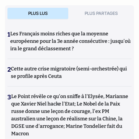
de la justice
(Editions Valensin, 2016),
Que sais-je sur le
métier d'avocat en France
(PUF, 2017) et
La France des
PLUS LUS
PLUS PARTAGES
caïds
(Max Milo, 2020).
1
Les Français moins riches que la moyenne
européenne pour la 3e année consécutive : jusqu'où
ira le grand déclassement ?
2
Cette autre crise migratoire (semi-orchestrée) qui
se profile après Ceuta
3
Le Point révèle ce qu'on sniffe à l'Elysée, Marianne
que Xavier Niel hacke l'Etat; Le Nobel de la Paix
russe donne une leçon de courage, l'ex PM
australien une leçon de réalisme sur la Chine, la
DGSE une d'arrogance; Marine Tondelier fait du
Macron