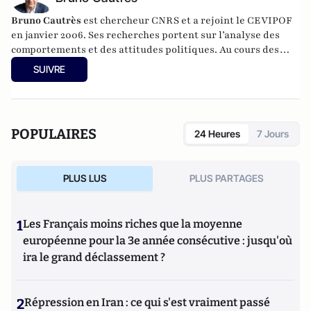
Bruno Cautrès
est chercheur CNRS et a rejoint le CEVIPOF
en janvier 2006. Ses recherches portent sur l’analyse des
comportements et des attitudes politiques. Au cours des
années récentes, il a participé à différentes recherches
SUIVRE
françaises ou européennes portant sur la participation
politique, le vote et les élections. Il a développé d’autres
directions de recherche mettant en évidence les clivages
sociaux et politiques liés à l’Europe et à l’intégration
POPULAIRES
24 Heures
7 Jours
européenne dans les électorats et les opinions publiques. Il
est notamment l'auteur de
Les européens aiment-ils
(toujours) l'Europe ?
(éditions de La Documentation
PLUS LUS
PLUS PARTAGES
Française, 2014) et
Histoire d’une révolution électorale
(2015-2018)
avec Anne Muxel (Classiques Garnier, 2019).
1
Les Français moins riches que la moyenne
européenne pour la 3e année consécutive : jusqu'où
ira le grand déclassement ?
2
Répression en Iran : ce qui s'est vraiment passé