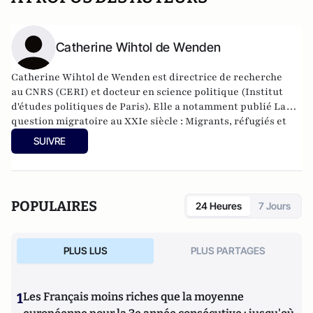
Catherine Wihtol de Wenden
Catherine Wihtol de Wenden est directrice de recherche
au
CNRS
(
CERI
) et docteur en science politique (
Institut
d'études politiques de Paris
). Elle a notamment publié
La
question migratoire au XXIe siècle : Migrants, réfugiés et
relations internationales (Les Presses de Sciences Po -
SUIVRE
2010).
POPULAIRES
24 Heures
7 Jours
PLUS LUS
PLUS PARTAGES
1
Les Français moins riches que la moyenne