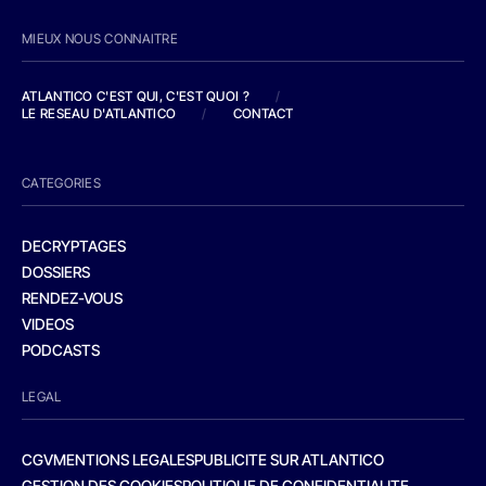
MIEUX NOUS CONNAITRE
ATLANTICO C'EST QUI, C'EST QUOI ?
/
LE RESEAU D'ATLANTICO
/
CONTACT
CATEGORIES
DECRYPTAGES
DOSSIERS
RENDEZ-VOUS
VIDEOS
PODCASTS
LEGAL
CGV
MENTIONS LEGALES
PUBLICITE SUR ATLANTICO
GESTION DES COOKIES
POLITIQUE DE CONFIDENTIALITE