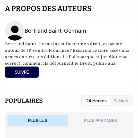
A PROPOS DES AUTEURS
Bertrand Saint-Germain
Bertrand Saint-Germain
est Docteur en droit, essayiste,
auteur de (
P)rendre les armes ? Essai sur le libre accès aux
armes
en 2024 aux éditions Le Polémarque et
Juridiquement
correct, comment ils détournent le Droit
, publié aux
éditions La Nouvelle Librairie (2023) ainsi que
La
SUIVRE
République des juges contre la Nation: Et comment en
sortir
(2026).
POPULAIRES
24 Heures
7 Jours
PLUS LUS
PLUS PARTAGES