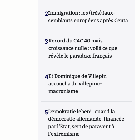
2
Immigration : les (très) faux-
semblants européens après Ceuta
3
Record du CAC 40 mais
croissance nulle : voilà ce que
révèle le paradoxe français
4
Et Dominique de Villepin
accoucha du villepino-
macronisme
5
Demokratie leben! : quand la
démocratie allemande, financée
par l'État, sert de paravent à
l'extrémisme