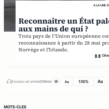
A LA UNE
›
D
Reconnaître un État p
aux mains de qui ?
Trois pays de l’Union européenne on
reconnaissance à partir du 28 mai proc
Norvège et l'Irlande.
Oliv
Aa
100%
Écoutez cet article
0:00min
Aa
MOTS-CLES