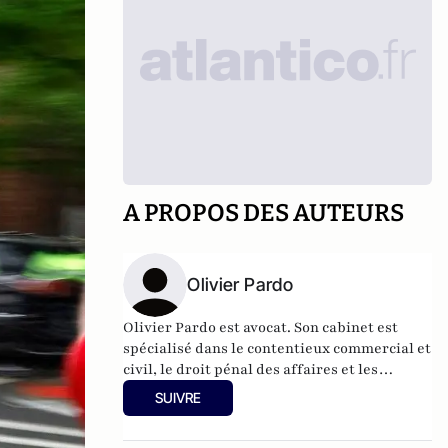
A PROPOS DES AUTEURS
Olivier Pardo
Olivier Pardo est avocat. Son cabinet est
spécialisé dans le contentieux commercial et
civil, le droit pénal des affaires et les
procédures collectives. Olivier Pardo
SUIVRE
conseille et assiste des Etats, des
entreprises françaises et étrangères, leurs