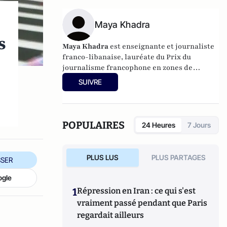
dirigeants ainsi que des groupes familiaux
dans les opérations et les contentieux les
plus complexes. Olivier Pardo est un ancien
Maya Khadra
magistrat, il a exercé les fonctions de juge
s
d’instruction et de président de chambres
Maya Khadra
est enseignante et journaliste
correctionnelles et civiles.
franco-libanaise, lauréate du Prix du
journalisme francophone en zones de
conflits en 2013 et ancienne journaliste à
SUIVRE
L'Orient-Le Jour.
POPULAIRES
24 Heures
7 Jours
PLUS LUS
PLUS PARTAGES
SER
ogle
1
Répression en Iran : ce qui s'est
vraiment passé pendant que Paris
regardait ailleurs