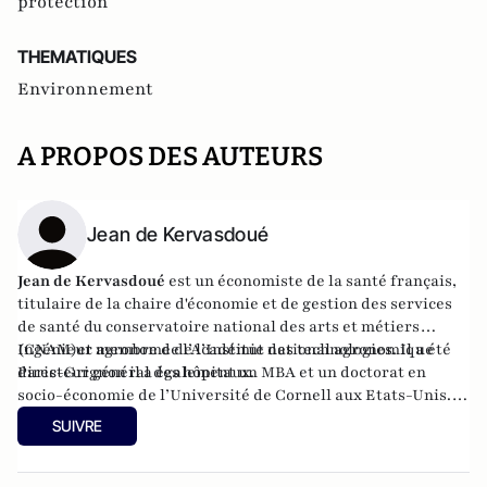
protection
THEMATIQUES
Environnement
A PROPOS DES AUTEURS
Jean de Kervasdoué
Jean de Kervasdoué
est un économiste de la santé français,
titulaire de la chaire d'économie et de gestion des services
de santé du conservatoire national des arts et métiers
(CNAM)et membre de l’Académie des technologies. Il a été
Ingénieur agronome de l’Institut national agronomique
directeur général des hôpitaux.
Paris-Grignon il a également un MBA et un doctorat en
socio-économie de l’Université de Cornell aux Etats-Unis. Il
est l'auteur de
Pour en finir avec les histoires d’eau.
SUIVRE
Imposture hydrologique
avec Henri Voron aux Editions Plon
et vient de publier
Les écolos nous mentent
aux éditions
Albin Michel.