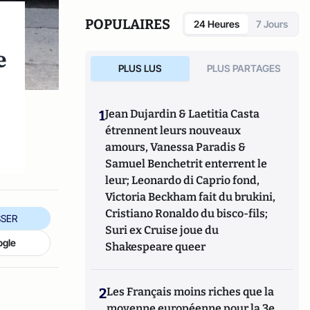
de Guylain Chevrier, juillet 2017, 270 pages.
POPULAIRES
24 Heures
7 Jours
e
PLUS LUS
PLUS PARTAGES
1
Jean Dujardin & Laetitia Casta
étrennent leurs nouveaux
amours, Vanessa Paradis &
Samuel Benchetrit enterrent le
leur; Leonardo di Caprio fond,
Victoria Beckham fait du brukini,
Cristiano Ronaldo du bisco-fils;
SER
Suri ex Cruise joue du
ogle
Shakespeare queer
2
Les Français moins riches que la
moyenne européenne pour la 3e