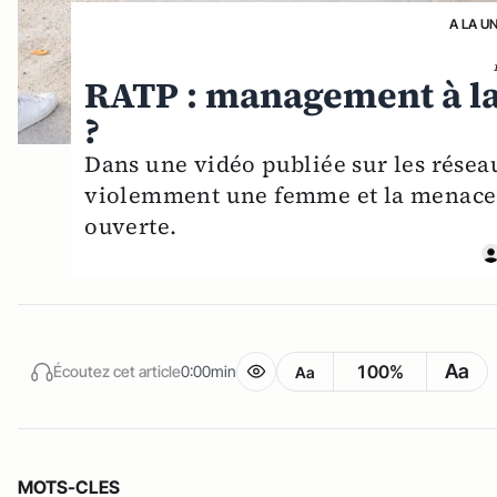
A LA U
RATP : management à la
?
Dans une vidéo publiée sur les résea
violemment une femme et la menace d
ouverte.
Aa
100%
Écoutez cet article
0:00min
Aa
MOTS-CLES