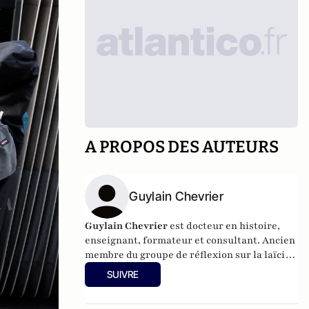
A PROPOS DES AUTEURS
Guylain Chevrier
Guylain Chevrier
est docteur en histoire,
enseignant, formateur et consultant. Ancien
membre du groupe de réflexion sur la laïcité
auprès du Haut conseil à l’intégration.
SUIVRE
Dernier ouvrage :
Laïcité, émancipation et
travail social,
L’Harmattan, sous la direction