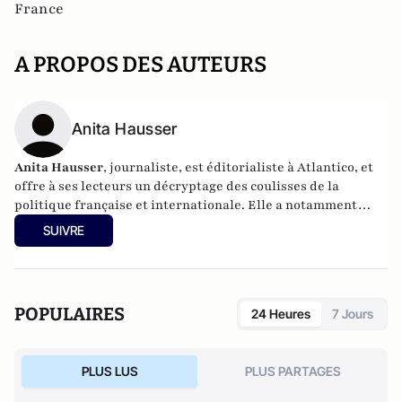
France
A PROPOS DES AUTEURS
Anita Hausser
Anita Hausser
, journaliste, est éditorialiste à Atlantico, et
offre à ses lecteurs un décryptage des coulisses de la
politique française et internationale. Elle a notamment
publié
Sarkozy, itinéraire d'une ambition
(Editions
SUIVRE
l'Archipel, 2003). Elle a également réalisé les documentaires
Femme députée, un homme comme les autres ?
(2014) et
Bruno Le Maire, l'Affranchi
(2015).
POPULAIRES
24 Heures
7 Jours
PLUS LUS
PLUS PARTAGES