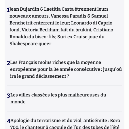
1
Jean Dujardin & Laetitia Casta étrennent leurs
nouveaux amours, Vanessa Paradis & Samuel
Benchetrit enterrent le leur; Leonardo di Caprio
fond, Victoria Beckham fait du brukini, Cristiano
Ronaldo du bisco-fils; Suri ex Cruise joue du
Shakespeare queer
2
Les Français moins riches que la moyenne
européenne pour la 3e année consécutive : jusqu'où
ira le grand déclassement ?
3
Les villes classées les plus malheureuses du
monde
4
Apologie du terrorisme et du viol, antisémite : Boro
700, le chanteur à cagoule de l’un des tubes de l’été