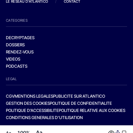
LE RESEAU D'ATLANTICO
/
CONTACT
CATEGORIES
DECRYPTAGES
DOSSIERS
RENDEZ-VOUS
VIDEOS
PODCASTS
LEGAL
CGV
MENTIONS LEGALES
PUBLICITE SUR ATLANTICO
GESTION DES COOKIES
POLITIQUE DE CONFIDENTIALITE
POLITIQUE D’ACCESSIBILITE
POLITIQUE RELATIVE AUX COOKIES
CONDITIONS GENERALES D’UTILISATION
Aa
100%
Aa