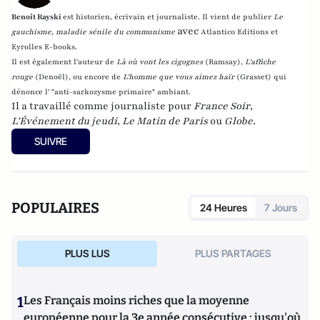
Benoît Rayski
est historien, écrivain et journaliste. Il vient de publier
Le
avec
gauchisme, maladie sénile du communisme
Atlantico Editions et
Eyrolles E-books.
Il est également l'auteur de
Là où vont les cigognes
(Ramsay),
L'affiche
rouge
(Denoël), ou encore de
L'homme que vous aimez haïr
(Grasset)
qui
dénonce l' "anti-sarkozysme primaire" ambiant.
Il a travaillé comme journaliste pour
France Soir
,
L'Événement du jeudi
,
Le Matin de Paris
ou
Globe
.
SUIVRE
POPULAIRES
24 Heures
7 Jours
PLUS LUS
PLUS PARTAGES
1
Les Français moins riches que la moyenne
européenne pour la 3e année consécutive : jusqu'où