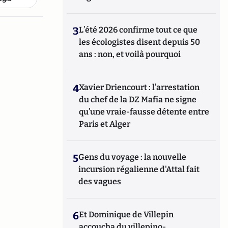
3
L’été 2026 confirme tout ce que
les écologistes disent depuis 50
ans : non, et voilà pourquoi
4
Xavier Driencourt : l’arrestation
du chef de la DZ Mafia ne signe
qu’une vraie-fausse détente entre
Paris et Alger
5
Gens du voyage : la nouvelle
incursion régalienne d'Attal fait
des vagues
6
Et Dominique de Villepin
accoucha du villepino-