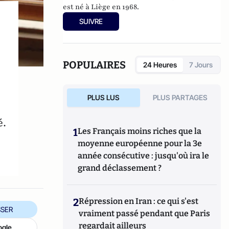
est né à Liège en 1968.
SUIVRE
POPULAIRES
24 Heures
7 Jours
PLUS LUS
PLUS PARTAGES
é.
1
Les Français moins riches que la
moyenne européenne pour la 3e
année consécutive : jusqu'où ira le
grand déclassement ?
2
Répression en Iran : ce qui s'est
SER
vraiment passé pendant que Paris
regardait ailleurs
ogle