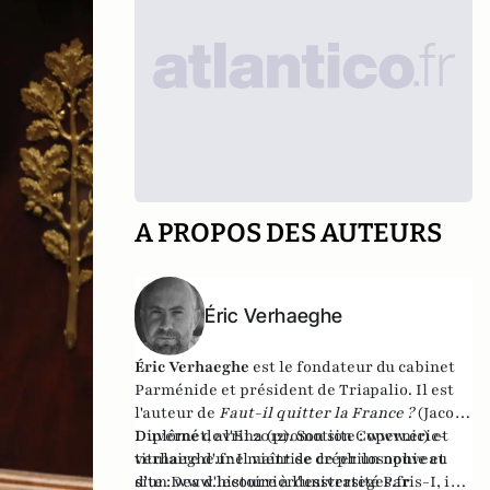
A PROPOS DES AUTEURS
Éric Verhaeghe
Éric Verhaeghe
est le fondateur du
cabinet
Parménide
et président de
Triapalio
. Il est
l'auteur de
Faut-il quitter la France ?
(Jacob-
Duvernet, avril 2012). Son site :
Diplômé de l'Ena (promotion Copernic) et
www.eric-
verhaeghe.fr
titulaire d'une maîtrise de philosophie et
Il vient de créer un nouveau
site :
d'un Dea d'histoire à l'université Paris-I, il
www.lecourrierdesstrateges.fr