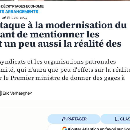
E
›
DÉCRYPTAGES
›
ECONOMIE
ITS ARRANGEMENTS
26 février 2015
ttaque à la modernisation du
iant de mentionner les
t un peu aussi la réalité des
syndicats et les organisations patronales
mité, qui n'aura que peu d'effets sur la réalit
 le Premier ministre de donner des gages à
Éric Verhaeghe
PARTAGER
CLAS
Ajouter Atlantico en favori sur Go