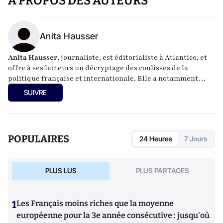
A PROPOS DES AUTEURS
Anita Hausser
Anita Hausser
, journaliste, est éditorialiste à Atlantico, et
offre à ses lecteurs un décryptage des coulisses de la
politique française et internationale. Elle a notamment
publié
Sarkozy, itinéraire d'une ambition
(Editions
SUIVRE
l'Archipel, 2003). Elle a également réalisé les documentaires
Femme députée, un homme comme les autres ?
(2014) et
Bruno Le Maire, l'Affranchi
(2015).
POPULAIRES
24 Heures
7 Jours
PLUS LUS
PLUS PARTAGES
1
Les Français moins riches que la moyenne
européenne pour la 3e année consécutive : jusqu'où