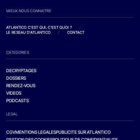
MIEUX NOUS CONNAITRE
ATLANTICO C'EST QUI, C'EST QUOI ?
/
LE RESEAU D'ATLANTICO
/
CONTACT
CATEGORIES
DECRYPTAGES
DOSSIERS
RENDEZ-VOUS
VIDEOS
PODCASTS
LEGAL
CGV
MENTIONS LEGALES
PUBLICITE SUR ATLANTICO
GESTION DES COOKIES
POLITIQUE DE CONFIDENTIALITE