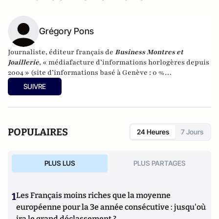
Grégory Pons
Journaliste, éditeur français de
Business Montres et
Joaillerie
, « médiafacture d’informations horlogères depuis
2004 » (site d’informations basé à Genève : 0 %
publicité-100 % liberté), spécialiste du marketing horloger
SUIVRE
et de l’analyse des marchés de la montre.
POPULAIRES
24 Heures
7 Jours
PLUS LUS
PLUS PARTAGES
1
Les Français moins riches que la moyenne
européenne pour la 3e année consécutive : jusqu'où
ira le grand déclassement ?