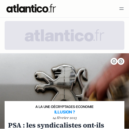
A LA UNE
›
DÉCRYPTAGES
›
ECONOMIE
ILLUSION ?
14 février 2013
PSA : les syndicalistes ont-ils