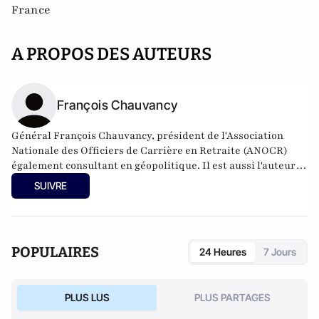
France
A PROPOS DES AUTEURS
François Chauvancy
Général François Chauvancy, président de l'Association
Nationale des Officiers de Carrière en Retraite (ANOCR)
également consultant en géopolitique. Il est aussi l'auteur
de «
Blocus du Qatar : l’offensive manquée. Guerre de
SUIVRE
l’information, jeux d’influence, affrontement économique
».
POPULAIRES
24 Heures
7 Jours
PLUS LUS
PLUS PARTAGES