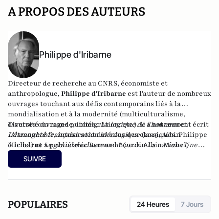
A PROPOS DES AUTEURS
Philippe d'Iribarne
Directeur de recherche au CNRS, économiste et
anthropologue,
Philippe d'Iribarne
est l'auteur de nombreux
ouvrages touchant aux défis contemporains liés à la
mondialisation et à la modernité (multiculturalisme,
diversité du monde, immigration, etc.). Il a notamment écrit
D'autres ouvrages publiés :
La logique de l'honneur
et
Islamophobie, intoxication idéologique
L'étrangeté française
sont devenus des classiques. Philippe
(2019, Albin
Michel) et
d'Iribarne a publié avec Bernard Bourdin
Le grand déclassement
(2022, Albin Michel)
La nation : Une
ou
ressource d'avenir
L'islam devant la démocratie
chez Artège éditions (2022).
(Gallimard, 2013).
SUIVRE
POPULAIRES
24 Heures
7 Jours