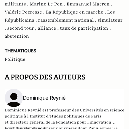
militants ,
Marine Le Pen ,
Emmanuel Macron ,
Valérie Pecresse ,
La République en marche ,
Les
Républicains ,
rassemblement national ,
simulateur
,
second tour ,
alliance ,
taux de participation ,
abstention
THEMATIQUES
Politique
A PROPOS DES AUTEURS
Dominique Reynié
Dominique Reynié est professeur des Universités en science
politique à l’Institut d’études politiques de Paris
et directeur général de la Fondation pour l'innovation
politique (
Il est l'auteur de nombreux ouvrages dont
Fondapol
).
Populismes : la