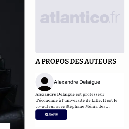
A PROPOS DES AUTEURS
Alexandre Delaigue
Alexandre Delaigue
est
professeur
d'
économie
à l'université de Lille. Il est le
co-auteur avec Stéphane Ménia des
livres
Nos phobies économiques
et
Sexe,
SUIVRE
drogue... et économie : pas de sujet tabou
pour les économistes
(parus chez Pearson).