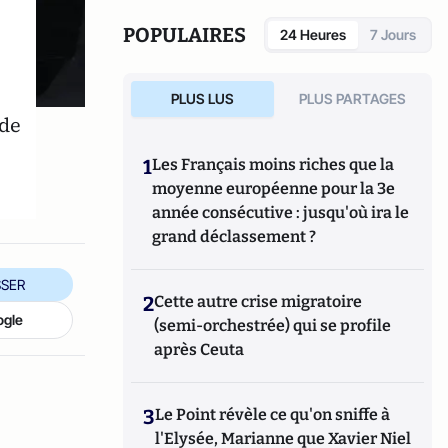
Son site :
econoclaste.net
POPULAIRES
24 Heures
7 Jours
PLUS LUS
PLUS PARTAGES
 de
1
Les Français moins riches que la
moyenne européenne pour la 3e
année consécutive : jusqu'où ira le
grand déclassement ?
SER
2
Cette autre crise migratoire
ogle
(semi-orchestrée) qui se profile
après Ceuta
3
Le Point révèle ce qu'on sniffe à
l'Elysée, Marianne que Xavier Niel