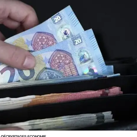
E
›
DÉCRYPTAGES
›
ECONOMIE