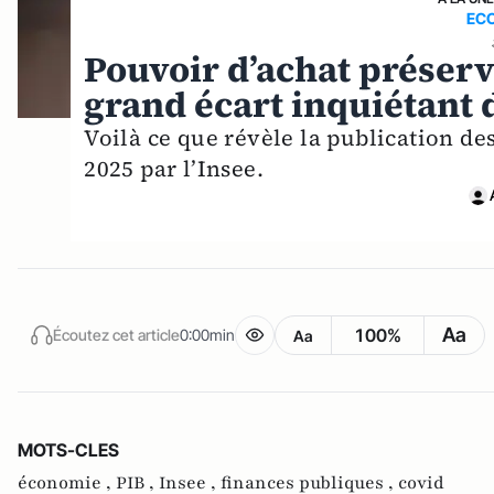
EC
Pouvoir d’achat préservé
grand écart inquiétant 
Voilà ce que révèle la publication de
2025 par l’Insee.
Aa
100%
Écoutez cet article
0:00min
Aa
MOTS-CLES
économie ,
PIB ,
Insee ,
finances publiques ,
covid