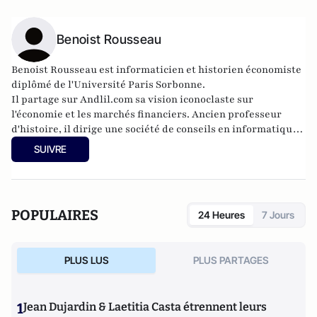
Benoist Rousseau
Benoist Rousseau est informaticien et historien économiste
diplômé de l'Université Paris Sorbonne.
Il partage sur
Andlil.com
sa vision iconoclaste sur
l'économie et les marchés financiers. Ancien professeur
d'histoire, il dirige une société de conseils en informatique
tout en étant un blogueur actif et un trader en compte
SUIVRE
propre.
POPULAIRES
24 Heures
7 Jours
PLUS LUS
PLUS PARTAGES
1
Jean Dujardin & Laetitia Casta étrennent leurs