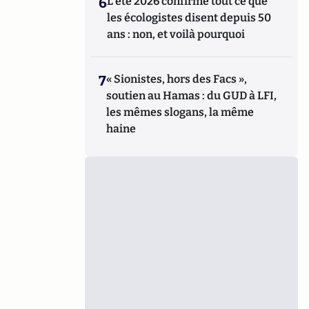
6
L’été 2026 confirme tout ce que
les écologistes disent depuis 50
ans : non, et voilà pourquoi
7
« Sionistes, hors des Facs »,
soutien au Hamas : du GUD à LFI,
les mêmes slogans, la même
haine