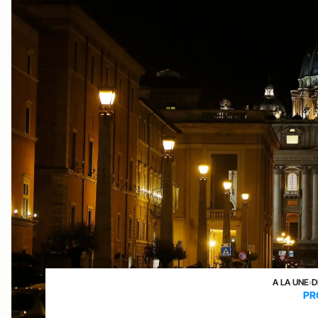
A LA UNE
›
D
PR