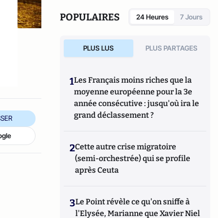
de géopolique
(2011),
Il secolo cattolico.
La
strategia geopolitica della Chiesa
(2010) –
POPULAIRES
24 Heures
7 Jours
L’Italie, un État sans nation ?
(2007) et
Identité catholique et identité italienne.
L’Italie laboratoire de l’Église
(2007). Il est
PLUS LUS
PLUS PARTAGES
en train de rédiger un essai sur la
géopolitique des religions (
Guerre sainte et
Sainte alliance :
Religions et désordre international
1
Les Français moins riches que la
au XXIe siècle
, à paraître en 2014).
moyenne européenne pour la 3e
année consécutive : jusqu'où ira le
grand déclassement ?
SER
ogle
2
Cette autre crise migratoire
(semi-orchestrée) qui se profile
après Ceuta
3
Le Point révèle ce qu'on sniffe à
l'Elysée, Marianne que Xavier Niel