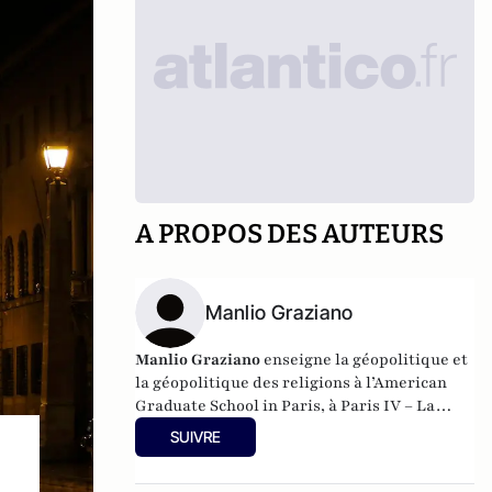
A PROPOS DES AUTEURS
Manlio Graziano
Manlio Graziano
enseigne la géopolitique et
la géopolitique des religions à l’American
Graduate School in Paris, à Paris IV – La
Sorbonne et à la Skema Business School.
SUIVRE
Parmi ses publications,
Essential
Geopolitics: A Handbook - Manuel essentiel