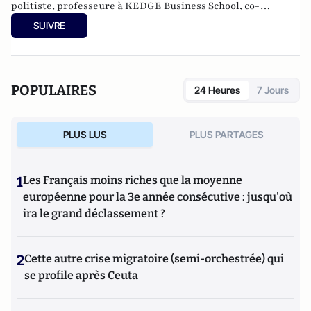
politiste, professeure à KEDGE Business School, co-
responsable du comité scientifique de la Revue Politique et
SUIVRE
Parlementaire.
POPULAIRES
24 Heures
7 Jours
PLUS LUS
PLUS PARTAGES
1
Les Français moins riches que la moyenne
européenne pour la 3e année consécutive : jusqu'où
ira le grand déclassement ?
2
Cette autre crise migratoire (semi-orchestrée) qui
se profile après Ceuta