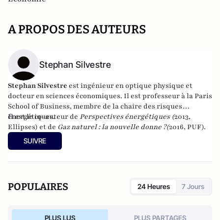
A PROPOS DES AUTEURS
Stephan Silvestre
Stephan Silvestre
est ingénieur en optique physique et
docteur en sciences économiques. Il est professeur à la Paris
School of Business, membre de la chaire des risques
énergétiques.
Il est le co-auteur de
Perspectives énergétiques (
2013,
Ellipses) et de
Gaz naturel : la nouvelle donne ?
(
2016, PUF).
SUIVRE
POPULAIRES
24 Heures
7 Jours
PLUS LUS
PLUS PARTAGES