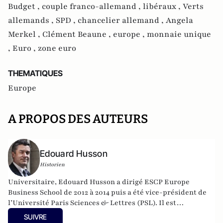
Budget ,
couple franco-allemand ,
libéraux ,
Verts
allemands ,
SPD ,
chancelier allemand ,
Angela
Merkel ,
Clément Beaune ,
europe ,
monnaie unique
,
Euro ,
zone euro
THEMATIQUES
Europe
A PROPOS DES AUTEURS
Edouard Husson
Historien
Universitaire, Edouard Husson a dirigé
ESCP Europe
Business School
de 2012 à 2014
puis a été vice-président de
l’Université Paris Sciences & Lettres (
PSL
). Il est
actuellement professeur à l’Institut Franco-Allemand
SUIVRE