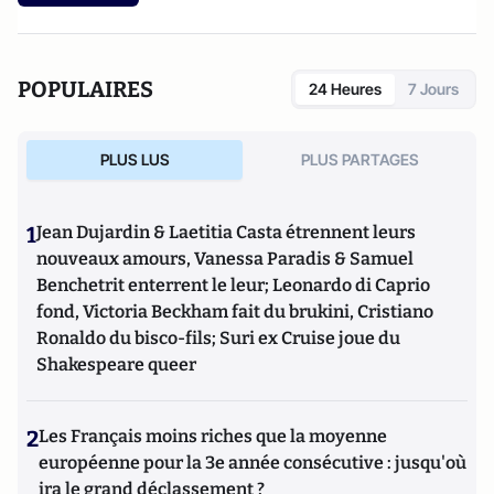
d’Etudes Européennes (à l’Université de Cergy-Pontoise).
Spécialiste de l’histoire de l’Allemagne et de l’Europe, il
travaille en particulier sur la modernisation politique des
sociétés depuis la Révolution française. Il est l’auteur
POPULAIRES
24 Heures
7 Jours
d’ouvrages et de nombreux articles sur l’histoire de
l’Allemagne depuis la Révolution française, l’histoire des
mondialisations, l’histoire de la monnaie, l’histoire du
PLUS LUS
PLUS PARTAGES
nazisme et des autres violences de masse au XXème siècle
ou l’histoire des relations internationales et des conflits
contemporains. Il écrit en ce moment une biographie de
1
Jean Dujardin & Laetitia Casta étrennent leurs
Benjamin Disraëli.
nouveaux amours, Vanessa Paradis & Samuel
Benchetrit enterrent le leur; Leonardo di Caprio
fond, Victoria Beckham fait du brukini, Cristiano
Ronaldo du bisco-fils; Suri ex Cruise joue du
Shakespeare queer
2
Les Français moins riches que la moyenne
européenne pour la 3e année consécutive : jusqu'où
ira le grand déclassement ?