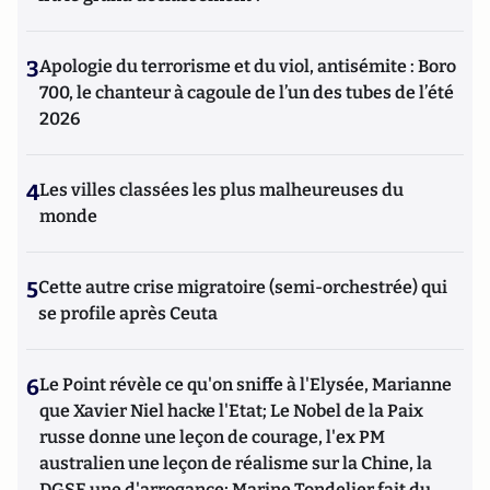
3
Apologie du terrorisme et du viol, antisémite : Boro
700, le chanteur à cagoule de l’un des tubes de l’été
2026
4
Les villes classées les plus malheureuses du
monde
5
Cette autre crise migratoire (semi-orchestrée) qui
se profile après Ceuta
6
Le Point révèle ce qu'on sniffe à l'Elysée, Marianne
que Xavier Niel hacke l'Etat; Le Nobel de la Paix
russe donne une leçon de courage, l'ex PM
australien une leçon de réalisme sur la Chine, la
DGSE une d'arrogance; Marine Tondelier fait du