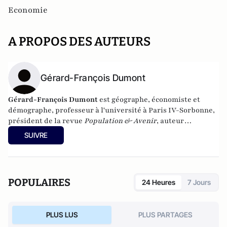
Economie
A PROPOS DES AUTEURS
Gérard-François Dumont
Gérard-François Dumont
est géographe, économiste et
démographe, professeur à l'université à Paris IV-Sorbonne,
président de la revue
Population & Avenir
, auteur
notamment de
Populations et Territoires de France en 2030
SUIVRE
(L’Harmattan),
et
de
Géopolitique de l’Europe
(Armand
Colin).
POPULAIRES
24 Heures
7 Jours
PLUS LUS
PLUS PARTAGES