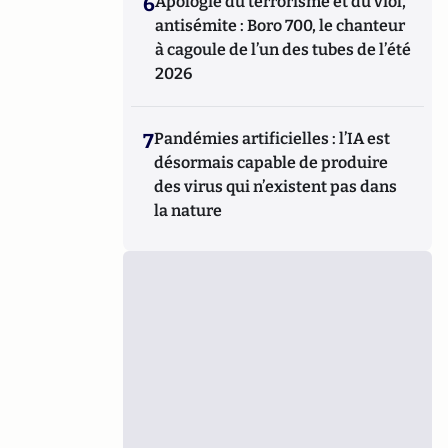
6
Apologie du terrorisme et du viol,
antisémite : Boro 700, le chanteur
à cagoule de l’un des tubes de l’été
2026
7
Pandémies artificielles : l’IA est
désormais capable de produire
des virus qui n’existent pas dans
la nature