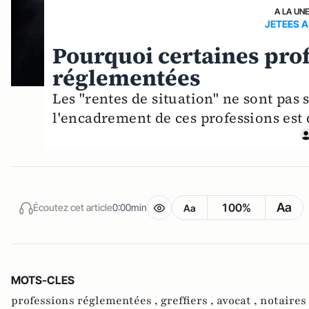
A LA UN
JETEES A
Pourquoi certaines prof
réglementées
Les "rentes de situation" ne sont pas 
l'encadrement de ces professions est d
Aa
100%
Écoutez cet article
0:00min
Aa
MOTS-CLES
professions réglementées ,
greffiers ,
avocat ,
notaires