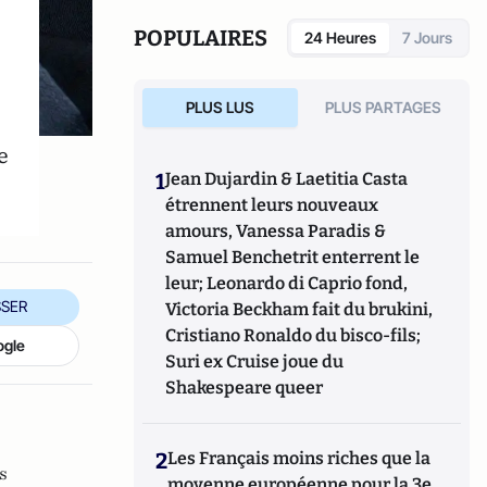
Management.
POPULAIRES
24 Heures
7 Jours
PLUS LUS
PLUS PARTAGES
e
1
Jean Dujardin & Laetitia Casta
étrennent leurs nouveaux
amours, Vanessa Paradis &
Samuel Benchetrit enterrent le
leur; Leonardo di Caprio fond,
SER
Victoria Beckham fait du brukini,
Cristiano Ronaldo du bisco-fils;
ogle
Suri ex Cruise joue du
Shakespeare queer
2
Les Français moins riches que la
s
moyenne européenne pour la 3e