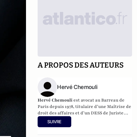
A PROPOS DES AUTEURS
Hervé Chemouli
Hervé Chemouli
est avocat au Barreau de
Paris depuis 1978, titulaire d’une Maîtrise de
droit des affaires et d’un DESS de Juriste
d’Affaires mention fiscalité et gestion de
SUIVRE
l’Université de Paris II Assas. Il est
également diplômé d’HEC Executive