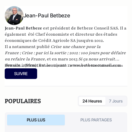
Jean-Paul Betbeze
Jean-Paul Betbeze
est président de Betbeze Conseil SAS. Il a
également été Chef économiste et directeur des études
économiques de Crédit Agricole SA jusqu'en 2012.
Il a notamment publié
Crise une chance pour la
France
;
Crise : par ici la sortie
;
2012 : 100 jours pour défaire
ou refaire la France
, et en mars 2013
Si ça nous arrivait
demain...
Son site internet est le suivant :
(Plon). En
www.betbezeconseil.com
2016, il publie
La Guerre des Mondialisations
, aux
et en 2017 "La France, ce malade imaginaire"
éditions
Economica
SUIVRE
chez le même éditeur.
POPULAIRES
24 Heures
7 Jours
PLUS LUS
PLUS PARTAGES