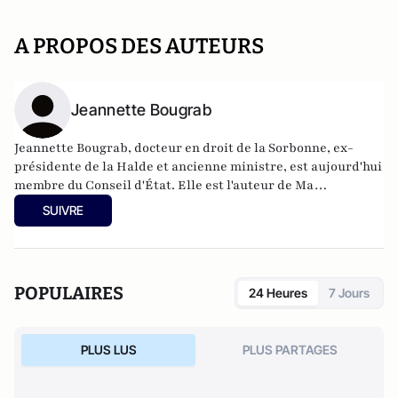
A PROPOS DES AUTEURS
Jeannette Bougrab
Jeannette Bougrab, docteur en droit de la Sorbonne, ex-
présidente de la Halde et ancienne ministre, est aujourd'hui
membre du Conseil d'État. Elle est l'auteur de Ma
République se meurt, Maudites et Lettre d'exil qui ont
SUIVRE
rencontré un grand succès en librairie.
POPULAIRES
24 Heures
7 Jours
PLUS LUS
PLUS PARTAGES