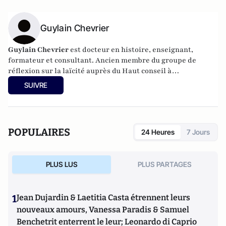
Guylain Chevrier
Guylain Chevrier
est docteur en histoire, enseignant,
formateur et consultant. Ancien membre du groupe de
réflexion sur la laïcité auprès du Haut conseil à
l’intégration. Dernier ouvrage :
Laïcité, émancipation et
SUIVRE
travail social,
L’Harmattan, sous la direction de Guylain
Chevrier, juillet 2017, 270 pages.
POPULAIRES
24 Heures
7 Jours
PLUS LUS
PLUS PARTAGES
1
Jean Dujardin & Laetitia Casta étrennent leurs
nouveaux amours, Vanessa Paradis & Samuel
Benchetrit enterrent le leur; Leonardo di Caprio