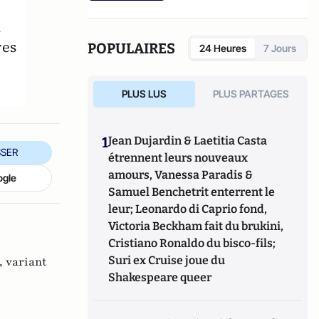
a
res
POPULAIRES
24 Heures
7 Jours
PLUS LUS
PLUS PARTAGES
1
Jean Dujardin & Laetitia Casta
SER
étrennent leurs nouveaux
amours, Vanessa Paradis &
ogle
Samuel Benchetrit enterrent le
leur; Leonardo di Caprio fond,
Victoria Beckham fait du brukini,
Cristiano Ronaldo du bisco-fils;
Suri ex Cruise joue du
 ,
variant
Shakespeare queer