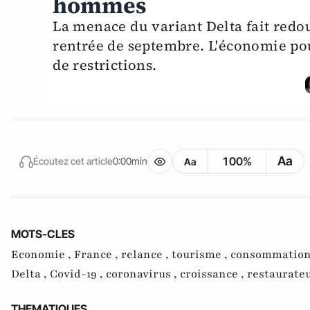
hommes
La menace du variant Delta fait redo
rentrée de septembre. L'économie po
de restrictions.
Aa
100%
Écoutez cet article
0:00min
Aa
MOTS-CLES
Economie ,
France ,
relance ,
tourisme ,
consommation
Delta ,
Covid-19 ,
coronavirus ,
croissance ,
restaurateu
THEMATIQUES