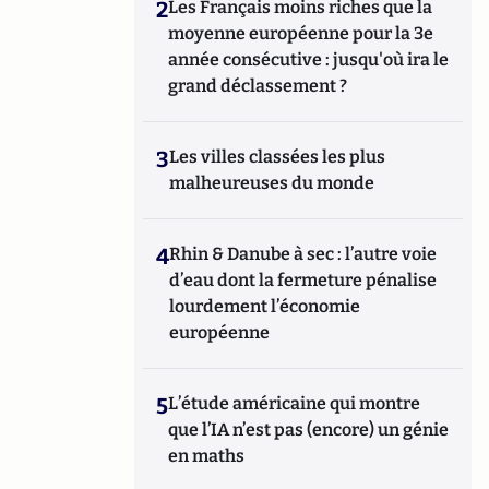
2
Les Français moins riches que la
moyenne européenne pour la 3e
année consécutive : jusqu'où ira le
grand déclassement ?
3
Les villes classées les plus
malheureuses du monde
4
Rhin & Danube à sec : l’autre voie
d’eau dont la fermeture pénalise
lourdement l’économie
européenne
5
L’étude américaine qui montre
que l’IA n’est pas (encore) un génie
en maths