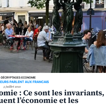
E
›
DÉCRYPTAGES
›
ECONOMIE
NEURS PARLENT AUX FRANCAIS
5 juillet 2021
omie : Ce sont les invariants,
tuent l’économie et les