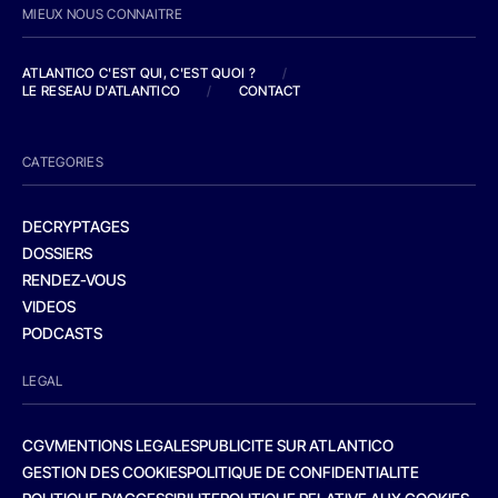
MIEUX NOUS CONNAITRE
ATLANTICO C'EST QUI, C'EST QUOI ?
/
LE RESEAU D'ATLANTICO
/
CONTACT
CATEGORIES
DECRYPTAGES
DOSSIERS
RENDEZ-VOUS
VIDEOS
PODCASTS
LEGAL
CGV
MENTIONS LEGALES
PUBLICITE SUR ATLANTICO
GESTION DES COOKIES
POLITIQUE DE CONFIDENTIALITE