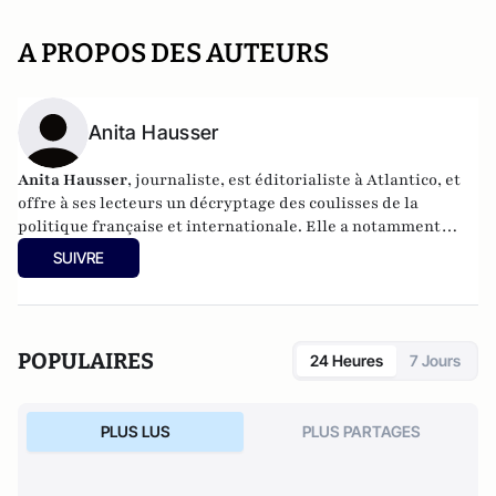
A PROPOS DES AUTEURS
Anita Hausser
Anita Hausser
, journaliste, est éditorialiste à Atlantico, et
offre à ses lecteurs un décryptage des coulisses de la
politique française et internationale. Elle a notamment
publié
Sarkozy, itinéraire d'une ambition
(Editions
SUIVRE
l'Archipel, 2003). Elle a également réalisé les documentaires
Femme députée, un homme comme les autres ?
(2014) et
Bruno Le Maire, l'Affranchi
(2015).
POPULAIRES
24 Heures
7 Jours
PLUS LUS
PLUS PARTAGES