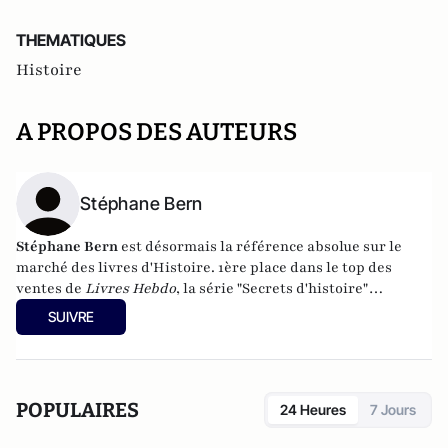
THEMATIQUES
Histoire
A PROPOS DES AUTEURS
Stéphane Bern
Stéphane Bern
est désormais la référence absolue sur le
marché des livres d'Histoire. 1ère place dans le top des
ventes de
Livres Hebdo
, la série "Secrets d'histoire"
enregistre déjà plus de 400 000 ex. vendus en librairie ! Un
SUIVRE
succès qui ne cesse de s'affirmer, sur un parcours d'ores et
déjà jalonné de prestigieuses récompenses et
reconnaissances
POPULAIRES
24 Heures
7 Jours